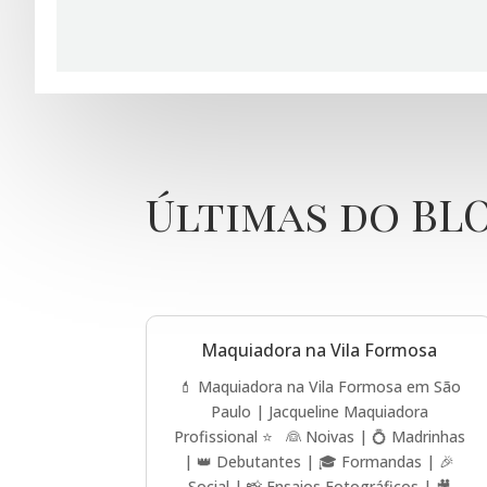
Últimas do BL
Maquiadora na Vila Formosa
💄 Maquiadora na Vila Formosa em São
Paulo | Jacqueline Maquiadora
Profissional ⭐ 👰 Noivas | 💍 Madrinhas
| 👑 Debutantes | 🎓 Formandas | 🎉
Social | 📸 Ensaios Fotográficos | 🎥