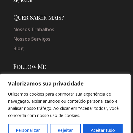
SP, Brazil
Quer saber mais?
Nossos Trabalhos
Nossos Serviços
Blog
Follow Me
Valorizamos sua privacidade
Utilizamos cookies para aprimorar sua experiência de
navegação, exibir anúncios ou conteúdo personalizado e
analisar nosso tráfego. Ao clicar em “Aceitar todos”, você
concorda com nosso uso de cookies.
© COPYRIGHT 2026 → JACQUELINE VIEIRA MAKEUP → POR: CONEKI -
SOLUÇÕES DIGITAIS |
CRIAÇÃO DE SITES
Personalizar
Rejeitar
Aceitar tudo