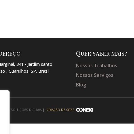
dereço
Quer saber mais?
arginal, 341 - Jardim santo
Nossos Trabalhos
so , Guarulhos, SP, Brazil
Nossos Serviços
Blog
NEKI - SOLUÇÕES DIGITAIS |
CRIAÇÃO DE SITES