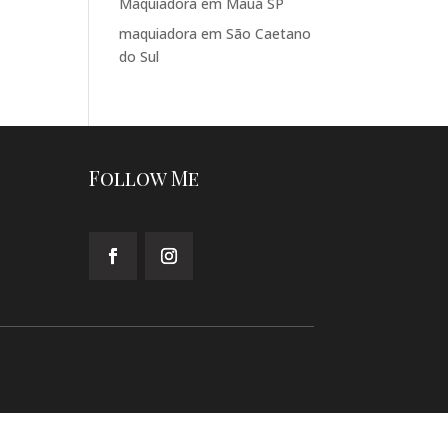
Maquiadora em Mauá SP
maquiadora em São Caetano
do Sul
Follow Me