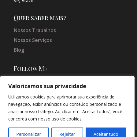
SP, Brazil
Quer saber mais?
Nossos Trabalhos
Nossos Serviços
Blog
Follow Me
Valorizamos sua privacidade
Utilizamos cookies para aprimorar sua experiência de
navegação, exibir anúncios ou conteúdo personalizado e
analisar nosso tráfego. Ao clicar em “Aceitar todos”, você
concorda com nosso uso de cookies.
© COPYRIGHT 2026 → JACQUELINE VIEIRA MAKEUP → POR: CONEKI -
SOLUÇÕES DIGITAIS |
CRIAÇÃO DE SITES
Personalizar
Rejeitar
Aceitar tudo