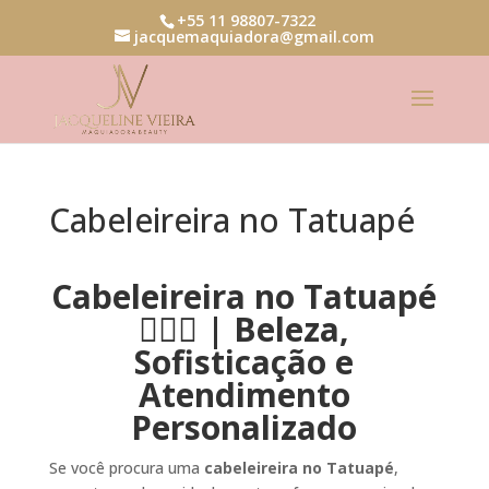
+55 11 98807-7322
jacquemaquiadora@gmail.com
Cabeleireira no Tatuapé
Cabeleireira no Tatuapé
💇‍♀️✨ | Beleza,
Sofisticação e
Atendimento
Personalizado
Se você procura uma
cabeleireira no Tatuapé
,