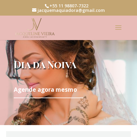
+55 11 98807-7322
jacquemaquiadora@gmail.com
Dia da Noiva
Agende agora mesmo