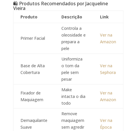
🛍️ Produtos Recomendados por Jacqueline
Vieira
Produto
Descrição
Link
Controla a
oleosidade e
Ver na
Primer Facial
prepara a
Amazon
pele
Uniformiza
Base de Alta
o tom da
Ver na
Cobertura
pele sem
Sephora
pesar
Make
Fixador de
Ver na
intacta o dia
Maquiagem
Amazon
todo
Remove
Demaquilante
maquiagem
Ver na
Suave
sem agredir
Época