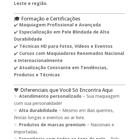
Leste e região
.
🎓 Formação e Certificações
✔️
Maquiagem Profissional e Avançada
✔️
Especialização em Pele Blindada de Alta
Durabilidade
✔️
Técnicas HD para Fotos, Vídeos e Eventos
✔️
Cursos com Maquiadores Renomados Nacional
e Internacionalmente
✔️
Atualização Constante em Tendências,
Produtos e Técnicas
💖 Diferenciais que Você Só Encontra Aqui
✨
Atendimento personalizado
– Sua maquiagem
com sua personalidade!
✨
Alta durabilidade
– Mesmo em dias quentes,
festas longas e eventos ao ar livre.
✨
Produtos de marcas premium
– Nacionais e
importadas.
✨
Experiência com todos os tons de pele
– Pele