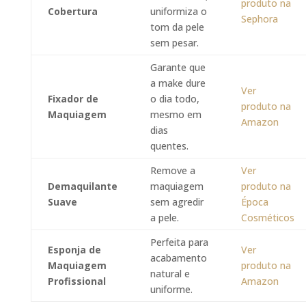
produto na
Cobertura
uniformiza o
Sephora
tom da pele
sem pesar.
Garante que
a make dure
Ver
Fixador de
o dia todo,
produto na
Maquiagem
mesmo em
Amazon
dias
quentes.
Remove a
Ver
Demaquilante
maquiagem
produto na
Suave
sem agredir
Época
a pele.
Cosméticos
Perfeita para
Esponja de
Ver
acabamento
Maquiagem
produto na
natural e
Profissional
Amazon
uniforme.