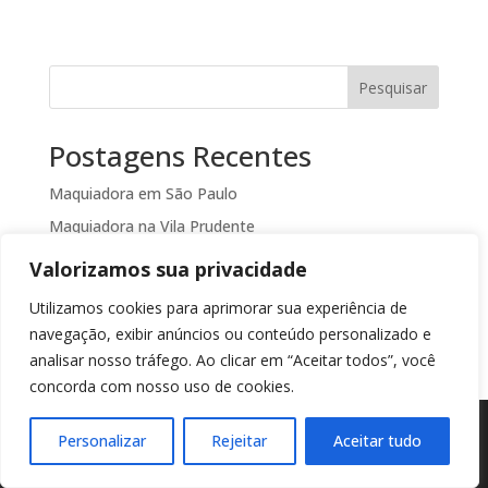
Pesquisar
Postagens Recentes
Maquiadora em São Paulo
Maquiadora na Vila Prudente
Maquiadora no Carrão
Valorizamos sua privacidade
Maquiadora em Mauá SP
Utilizamos cookies para aprimorar sua experiência de
maquiadora em São Caetano do Sul
navegação, exibir anúncios ou conteúdo personalizado e
analisar nosso tráfego. Ao clicar em “Aceitar todos”, você
concorda com nosso uso de cookies.
Personalizar
Rejeitar
Aceitar tudo
Agende agora