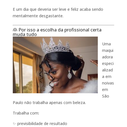
E um dia que deveria ser leve e feliz acaba sendo
mentalmente desgastante.
👰 Por isso a escolha da profissional certa
muda tudo
Uma
maqui
adora
especi
alizad
a em
noivas
em
São
Paulo não trabalha apenas com beleza.
Trabalha com:
✨ previsibilidade de resultado