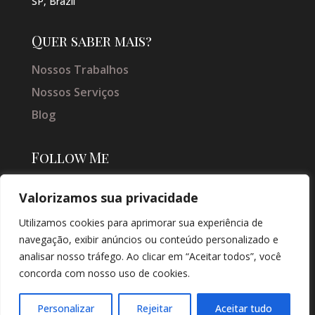
SP, Brazil
Quer saber mais?
Nossos Trabalhos
Nossos Serviços
Blog
Follow Me
Valorizamos sua privacidade
Utilizamos cookies para aprimorar sua experiência de
navegação, exibir anúncios ou conteúdo personalizado e
analisar nosso tráfego. Ao clicar em “Aceitar todos”, você
concorda com nosso uso de cookies.
© COPYRIGHT 2026 → JACQUELINE VIEIRA MAKEUP → POR: CONEKI -
SOLUÇÕES DIGITAIS |
CRIAÇÃO DE SITES
Personalizar
Rejeitar
Aceitar tudo