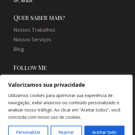
SP, Brazil
Quer saber mais?
Nossos Trabalhos
Nossos Serviços
Blog
Follow Me
Valorizamos sua privacidade
Utilizamos cookies para aprimorar sua experiência de
navegação, exibir anúncios ou conteúdo personalizado e
analisar nosso tráfego. Ao clicar em “Aceitar todos”, você
concorda com nosso uso de cookies.
© COPYRIGHT 2026 → JACQUELINE VIEIRA MAKEUP → POR: CONEKI -
SOLUÇÕES DIGITAIS |
CRIAÇÃO DE SITES
Personalizar
Rejeitar
Aceitar tudo