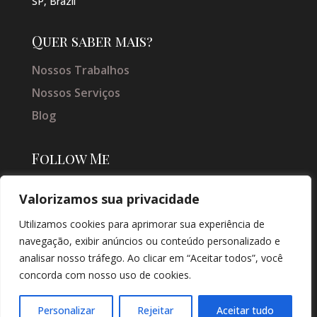
SP, Brazil
Quer saber mais?
Nossos Trabalhos
Nossos Serviços
Blog
Follow Me
Valorizamos sua privacidade
Utilizamos cookies para aprimorar sua experiência de
navegação, exibir anúncios ou conteúdo personalizado e
analisar nosso tráfego. Ao clicar em “Aceitar todos”, você
concorda com nosso uso de cookies.
© COPYRIGHT 2026 → JACQUELINE VIEIRA MAKEUP → POR: CONEKI -
SOLUÇÕES DIGITAIS |
CRIAÇÃO DE SITES
Personalizar
Rejeitar
Aceitar tudo