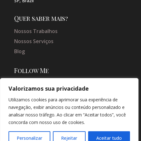
SP, Brazil
Quer saber mais?
Nossos Trabalhos
Nossos Serviços
Blog
Follow Me
Valorizamos sua privacidade
Utilizamos cookies para aprimorar sua experiência de
navegação, exibir anúncios ou conteúdo personalizado e
analisar nosso tráfego. Ao clicar em “Aceitar todos”, você
concorda com nosso uso de cookies.
© COPYRIGHT 2026 → JACQUELINE VIEIRA MAKEUP → POR: CONEKI -
SOLUÇÕES DIGITAIS |
CRIAÇÃO DE SITES
Personalizar
Rejeitar
Aceitar tudo