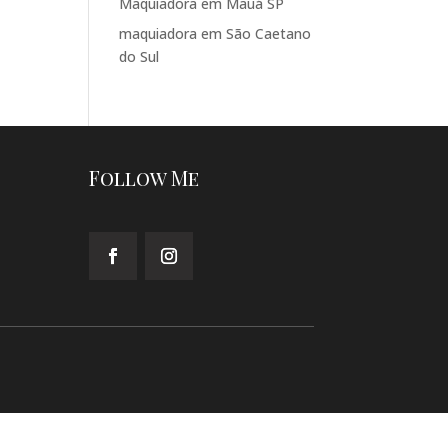
Maquiadora em Mauá SP
maquiadora em São Caetano
do Sul
Follow Me