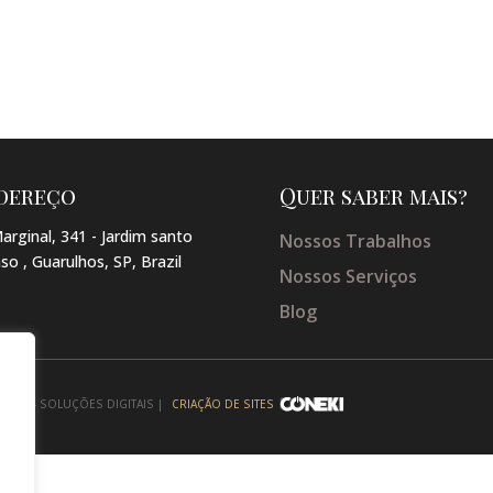
dereço
Quer saber mais?
arginal, 341 - Jardim santo
Nossos Trabalhos
so , Guarulhos, SP, Brazil
Nossos Serviços
Blog
NEKI - SOLUÇÕES DIGITAIS |
CRIAÇÃO DE SITES