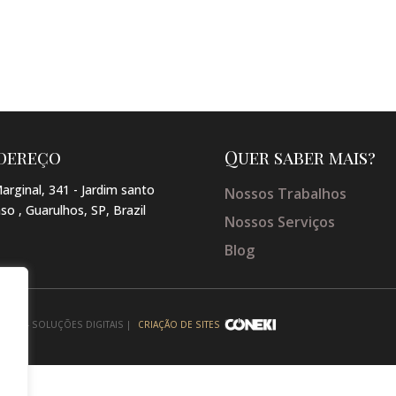
dereço
Quer saber mais?
arginal, 341 - Jardim santo
Nossos Trabalhos
so , Guarulhos, SP, Brazil
Nossos Serviços
Blog
NEKI - SOLUÇÕES DIGITAIS |
CRIAÇÃO DE SITES