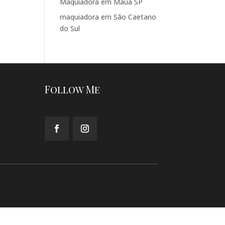
Maquiadora em Mauá SP
maquiadora em São Caetano
do Sul
Follow Me