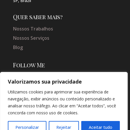
SP, Brazil
Quer saber mais?
Nossos Trabalhos
Nossos Serviços
Blog
Follow Me
Valorizamos sua privacidade
Utilizamos cookies para aprimorar sua experiência de
navegação, exibir anúncios ou conteúdo personalizado e
analisar nosso tráfego. Ao clicar em “Aceitar todos”, você
concorda com nosso uso de cookies.
© COPYRIGHT 2026 → JACQUELINE VIEIRA MAKEUP → POR: CONEKI -
SOLUÇÕES DIGITAIS |
CRIAÇÃO DE SITES
Personalizar
Rejeitar
Aceitar tudo