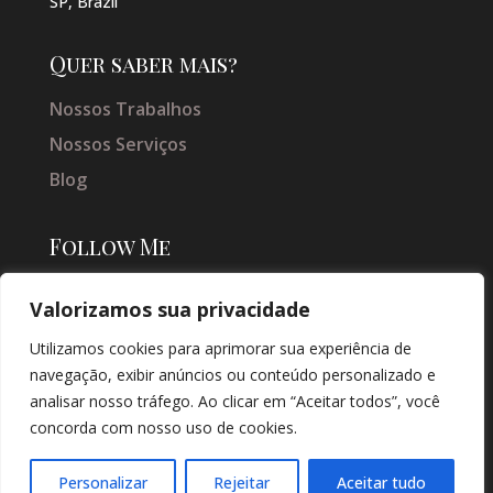
SP, Brazil
Quer saber mais?
Nossos Trabalhos
Nossos Serviços
Blog
Follow Me
Valorizamos sua privacidade
Utilizamos cookies para aprimorar sua experiência de
navegação, exibir anúncios ou conteúdo personalizado e
analisar nosso tráfego. Ao clicar em “Aceitar todos”, você
concorda com nosso uso de cookies.
© COPYRIGHT 2026 → JACQUELINE VIEIRA MAKEUP → POR: CONEKI -
SOLUÇÕES DIGITAIS |
CRIAÇÃO DE SITES
Personalizar
Rejeitar
Aceitar tudo