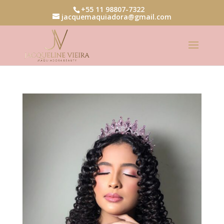
+55 11 98807-7322
jacquemaquiadora@gmail.com