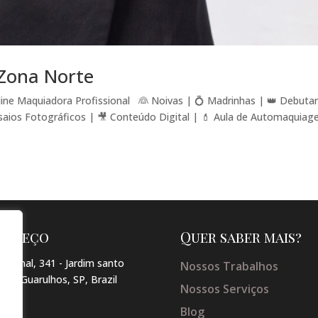
Zona Norte
ine Maquiadora Profissional 👰 Noivas | 💍 Madrinhas | 👑 Debuta
saios Fotográficos | 🎥 Conteúdo Digital | 💄 Aula de Automaqui
dereço
Quer saber mais?
arginal, 341 - Jardim santo
Nossos Trabalhos
so , Guarulhos, SP, Brazil
Nossos Serviços
Blog