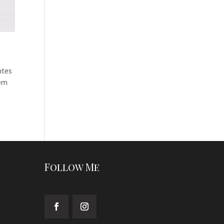
ntes
agem
Follow Me