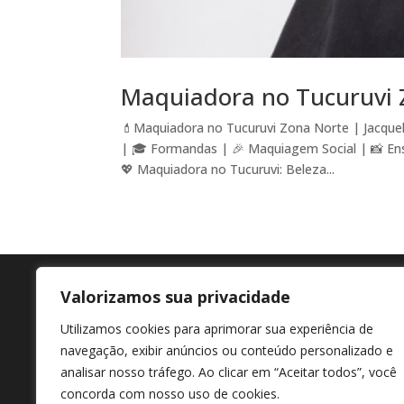
Maquiadora no Tucuruvi 
💄Maquiadora no Tucuruvi Zona Norte | Jacquel
| 🎓 Formandas | 🎉 Maquiagem Social | 📸 En
💖 Maquiadora no Tucuruvi: Beleza...
Valorizamos sua privacidade
Agende agora
En
Utilizamos cookies para aprimorar sua experiência de
+55 11 98807-7322
Av M
navegação, exibir anúncios ou conteúdo personalizado e
Afon
analisar nosso tráfego. Ao clicar em “Aceitar todos”, você
concorda com nosso uso de cookies.