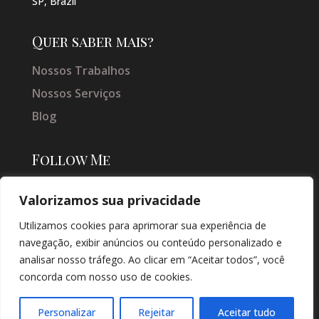
SP, Brazil
Quer saber mais?
Nossos Trabalhos
Nossos Serviços
Blog
Follow Me
Valorizamos sua privacidade
Utilizamos cookies para aprimorar sua experiência de
navegação, exibir anúncios ou conteúdo personalizado e
analisar nosso tráfego. Ao clicar em “Aceitar todos”, você
concorda com nosso uso de cookies.
© COPYRIGHT 2026 → JACQUELINE VIEIRA MAKEUP → POR: CONEKI -
SOLUÇÕES DIGITAIS |
CRIAÇÃO DE SITES
Personalizar
Rejeitar
Aceitar tudo