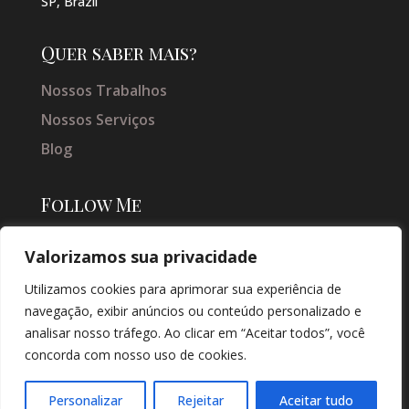
SP, Brazil
Quer saber mais?
Nossos Trabalhos
Nossos Serviços
Blog
Follow Me
Valorizamos sua privacidade
Utilizamos cookies para aprimorar sua experiência de
navegação, exibir anúncios ou conteúdo personalizado e
analisar nosso tráfego. Ao clicar em “Aceitar todos”, você
concorda com nosso uso de cookies.
© COPYRIGHT 2026 → JACQUELINE VIEIRA MAKEUP → POR: CONEKI -
SOLUÇÕES DIGITAIS |
CRIAÇÃO DE SITES
Personalizar
Rejeitar
Aceitar tudo