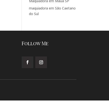
Maquiadora em Mauá SP
maquiadora em São Caetano
do Sul
Follow Me