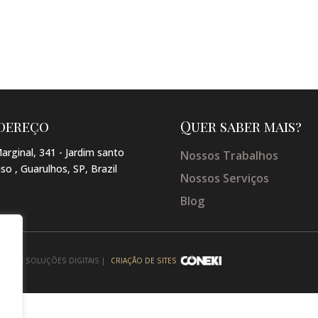
dereço
Quer saber mais?
arginal, 341 - Jardim santo
Nossos Trabalhos
so , Guarulhos, SP, Brazil
Nossos Serviços
Blog
NEKI - SOLUÇÕES DIGITAIS |
CRIAÇÃO DE SITES