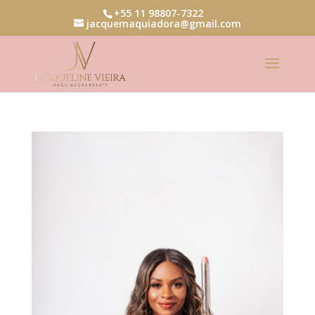
+55 11 98807-7322
jacquemaquiadora@gmail.com