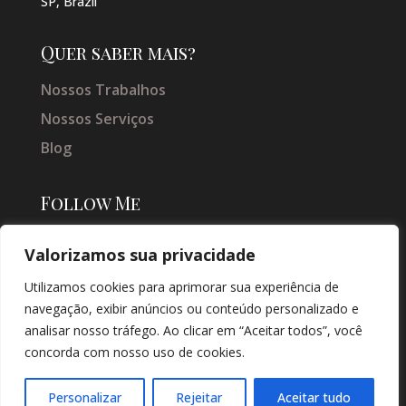
SP, Brazil
Quer saber mais?
Nossos Trabalhos
Nossos Serviços
Blog
Follow Me
Valorizamos sua privacidade
Utilizamos cookies para aprimorar sua experiência de
navegação, exibir anúncios ou conteúdo personalizado e
analisar nosso tráfego. Ao clicar em “Aceitar todos”, você
concorda com nosso uso de cookies.
© COPYRIGHT 2026 → JACQUELINE VIEIRA MAKEUP → POR: CONEKI -
SOLUÇÕES DIGITAIS |
CRIAÇÃO DE SITES
Personalizar
Rejeitar
Aceitar tudo