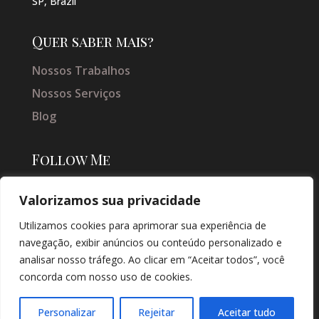
SP, Brazil
Quer saber mais?
Nossos Trabalhos
Nossos Serviços
Blog
Follow Me
Valorizamos sua privacidade
Utilizamos cookies para aprimorar sua experiência de
navegação, exibir anúncios ou conteúdo personalizado e
analisar nosso tráfego. Ao clicar em “Aceitar todos”, você
concorda com nosso uso de cookies.
© COPYRIGHT 2026 → JACQUELINE VIEIRA MAKEUP → POR: CONEKI -
SOLUÇÕES DIGITAIS |
CRIAÇÃO DE SITES
Personalizar
Rejeitar
Aceitar tudo