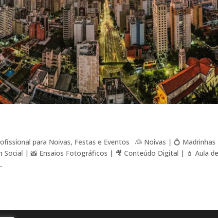
fissional para Noivas, Festas e Eventos 👰 Noivas | 💍 Madrinhas
ocial | 📸 Ensaios Fotográficos | 🎥 Conteúdo Digital | 💄 Aula d
.