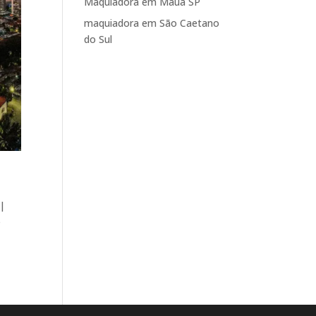
Maquiadora em Mauá SP
maquiadora em São Caetano
do Sul
 |
e