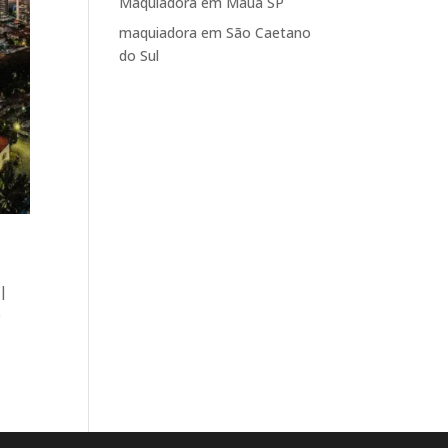
Maquiadora em Mauá SP
maquiadora em São Caetano
do Sul
 |
e