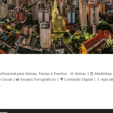
fissional para Noivas, Festas e Eventos 👰 Noivas | 💍 Madrinhas
ocial | 📸 Ensaios Fotográficos | 🎥 Conteúdo Digital | 💄 Aula d
.