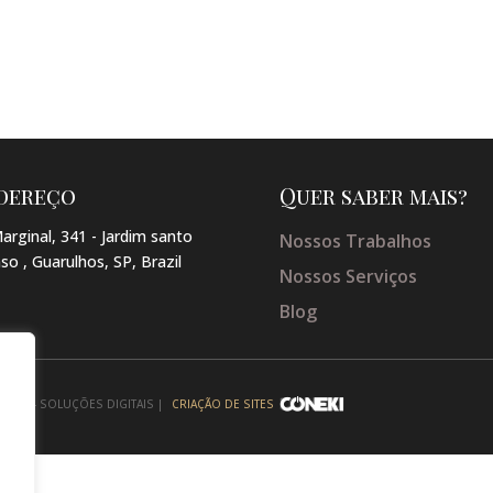
dereço
Quer saber mais?
arginal, 341 - Jardim santo
Nossos Trabalhos
so , Guarulhos, SP, Brazil
Nossos Serviços
Blog
NEKI - SOLUÇÕES DIGITAIS |
CRIAÇÃO DE SITES