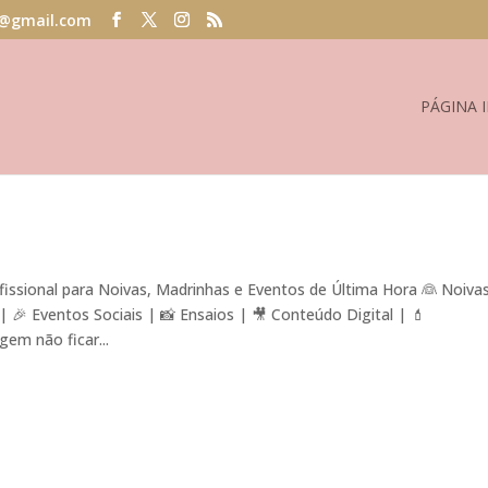
@gmail.com
PÁGINA I
ssional para Noivas, Madrinhas e Eventos de Última Hora 👰 Noiva
🎉 Eventos Sociais | 📸 Ensaios | 🎥 Conteúdo Digital | 💄
em não ficar...