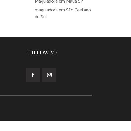
Maquiadora em Mauá SP
maquiadora em São Caetano
do Sul
Follow Me