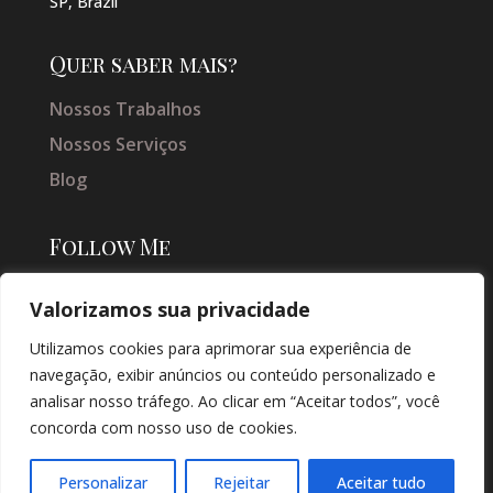
SP, Brazil
Quer saber mais?
Nossos Trabalhos
Nossos Serviços
Blog
Follow Me
Valorizamos sua privacidade
Utilizamos cookies para aprimorar sua experiência de
navegação, exibir anúncios ou conteúdo personalizado e
analisar nosso tráfego. Ao clicar em “Aceitar todos”, você
concorda com nosso uso de cookies.
© COPYRIGHT 2026 → JACQUELINE VIEIRA MAKEUP → POR: CONEKI -
SOLUÇÕES DIGITAIS |
CRIAÇÃO DE SITES
Personalizar
Rejeitar
Aceitar tudo