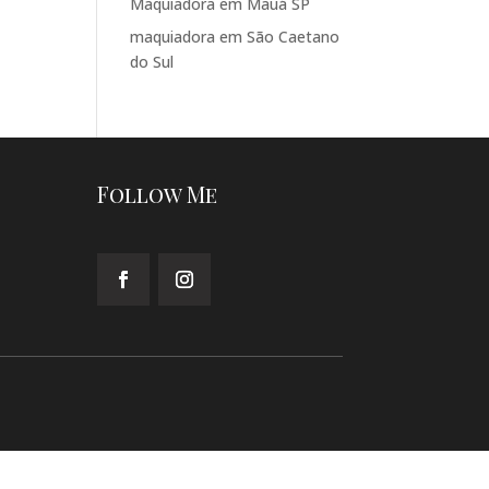
Maquiadora em Mauá SP
maquiadora em São Caetano
do Sul
Follow Me