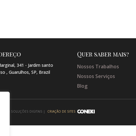
dereço
Quer saber mais?
arginal, 341 - Jardim santo
Nossos Trabalhos
so , Guarulhos, SP, Brazil
Nossos Serviços
Blog
NEKI - SOLUÇÕES DIGITAIS |
CRIAÇÃO DE SITES