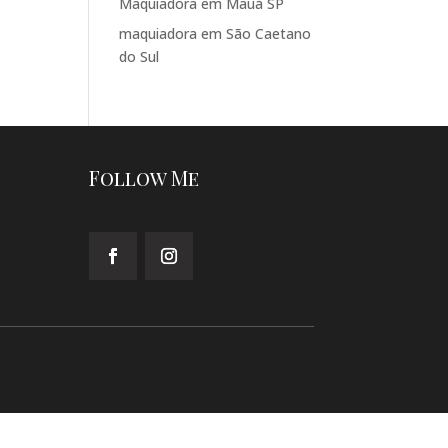
Maquiadora em Mauá SP
maquiadora em São Caetano
do Sul
Follow Me