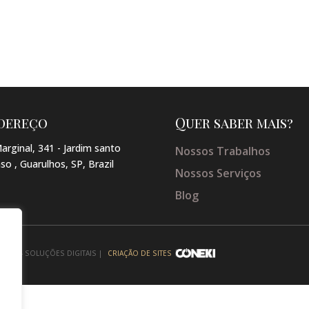
dereço
Quer saber mais?
arginal, 341 - Jardim santo
Nossos Trabalhos
so , Guarulhos, SP, Brazil
Nossos Serviços
Blog
NEKI - SOLUÇÕES DIGITAIS |
CRIAÇÃO DE SITES