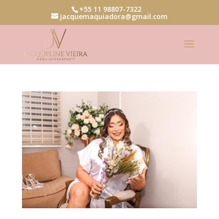
+55 11 98807-7322
jacquemaquiadora@gmail.com