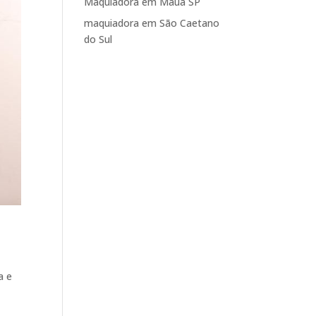
Maquiadora em Mauá SP
maquiadora em São Caetano
do Sul
a e