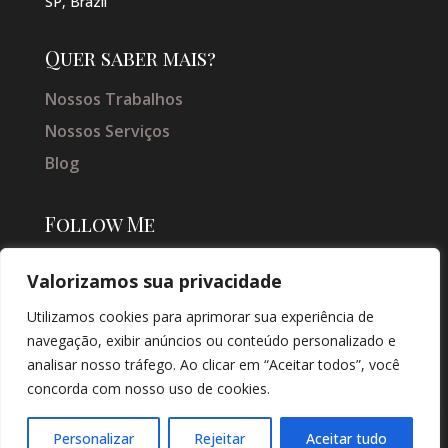
SP, Brazil
Quer saber mais?
Nossos Trabalhos
Nossos Serviços
Blog
Follow Me
Valorizamos sua privacidade
Utilizamos cookies para aprimorar sua experiência de
navegação, exibir anúncios ou conteúdo personalizado e
analisar nosso tráfego. Ao clicar em “Aceitar todos”, você
concorda com nosso uso de cookies.
© COPYRIGHT 2026 → JACQUELINE VIEIRA MAKEUP → POR: CONEKI -
SOLUÇÕES DIGITAIS |
CRIAÇÃO DE SITES
Personalizar
Rejeitar
Aceitar tudo