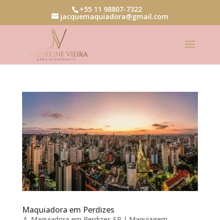
+55 11 98807-7322
jacquemaquiadora@gmail.com
Maquiadora em Perdizes
💄 Maquiadora em Perdizes SP | Maquiagem