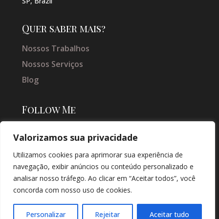
SP, Brazil
Quer saber mais?
Nossos Trabalhos
Nossos Serviços
Blog
Follow Me
Valorizamos sua privacidade
Utilizamos cookies para aprimorar sua experiência de
navegação, exibir anúncios ou conteúdo personalizado e
analisar nosso tráfego. Ao clicar em “Aceitar todos”, você
concorda com nosso uso de cookies.
© COPYRIGHT 2026 → JACQUELINE VIEIRA MAKEUP → POR: CONEKI -
SOLUÇÕES DIGITAIS |
CRIAÇÃO DE SITES
Personalizar
Rejeitar
Aceitar tudo