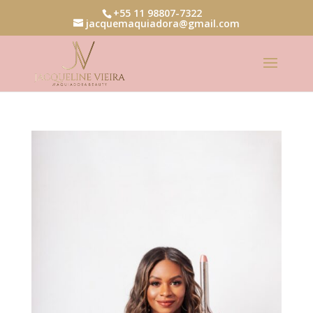
+55 11 98807-7322
jacquemaquiadora@gmail.com