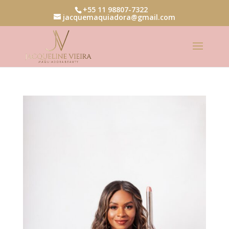
+55 11 98807-7322
jacquemaquiadora@gmail.com