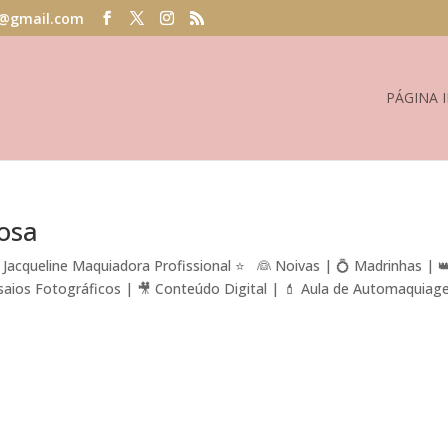
@gmail.com
PÁGINA I
osa
Jacqueline Maquiadora Profissional ⭐ 👰 Noivas | 💍 Madrinhas | 
nsaios Fotográficos | 🎥 Conteúdo Digital | 💄 Aula de Automaqui