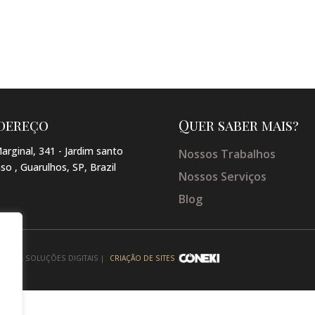
dereço
Quer saber mais?
arginal, 341 - Jardim santo
Nossos Trabalhos
so , Guarulhos, SP, Brazil
Nossos Serviços
Blog
NEKI - SOLUÇÕES DIGITAIS |
CRIAÇÃO DE SITES