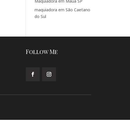
Maquiadora em Mauá SP
maquiadora em São Caetano
do Sul
Follow Me