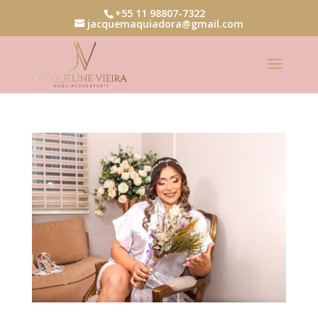
+55 11 98807-7322
jacquemaquiadora@gmail.com