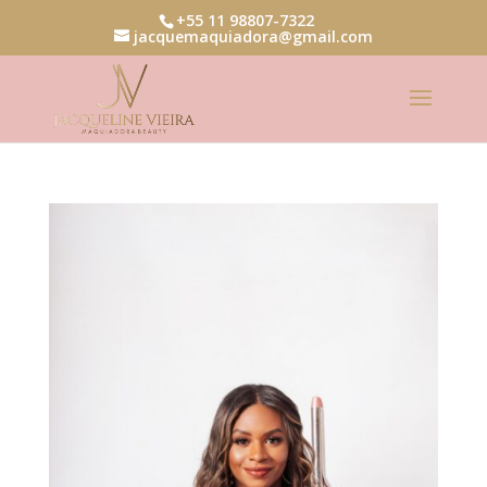
+55 11 98807-7322
jacquemaquiadora@gmail.com