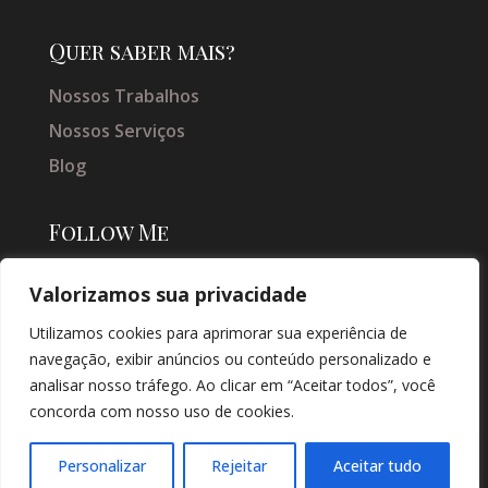
Quer saber mais?
Nossos Trabalhos
Nossos Serviços
Blog
Follow Me
Valorizamos sua privacidade
Utilizamos cookies para aprimorar sua experiência de
navegação, exibir anúncios ou conteúdo personalizado e
analisar nosso tráfego. Ao clicar em “Aceitar todos”, você
concorda com nosso uso de cookies.
© COPYRIGHT 2026 → JACQUELINE VIEIRA MAKEUP → POR: CONEKI -
SOLUÇÕES DIGITAIS |
CRIAÇÃO DE SITES
Personalizar
Rejeitar
Aceitar tudo