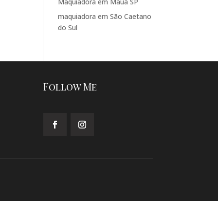
Maquiadora em Mauá SP
maquiadora em São Caetano
do Sul
Follow Me