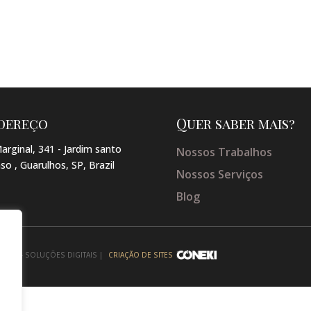
dereço
Quer saber mais?
arginal, 341 - Jardim santo
Nossos Trabalhos
so , Guarulhos, SP, Brazil
Nossos Serviços
Blog
NEKI - SOLUÇÕES DIGITAIS |
CRIAÇÃO DE SITES