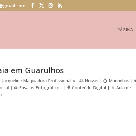
@gmail.com
PÁGINA I
aia em Guarulhos
Jacqueline Maquiadora Profissional ⭐ 👰 Noivas | 💍 Madrinhas | 
al | 📸 Ensaios Fotográficos | 🎥 Conteúdo Digital | 💄 Aula de
...