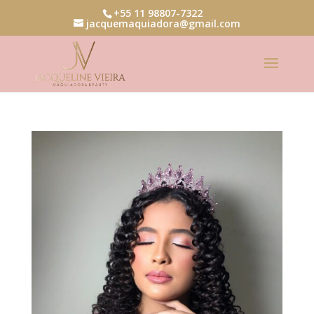
+55 11 98807-7322
jacquemaquiadora@gmail.com