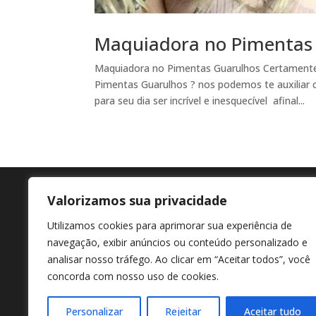
Maquiadora no Pimentas
Maquiadora no Pimentas Guarulhos Certamente
Pimentas Guarulhos ? nos podemos te auxiliar 
para seu dia ser incrível e inesquecível afinal...
Valorizamos sua privacidade
Agende agora
En
Utilizamos cookies para aprimorar sua experiência de
+55 11 98807-7322
Av M
navegação, exibir anúncios ou conteúdo personalizado e
Afon
analisar nosso tráfego. Ao clicar em “Aceitar todos”, você
concorda com nosso uso de cookies.
Personalizar
Rejeitar
Aceitar tudo