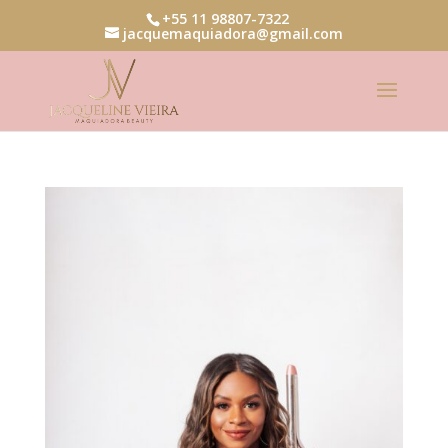
+55 11 98807-7322
jacquemaquiadora@gmail.com