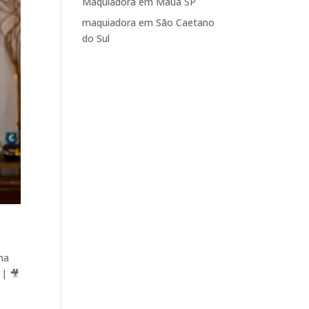
Maquiadora em Mauá SP
maquiadora em São Caetano
do Sul
ma
 | 🎥