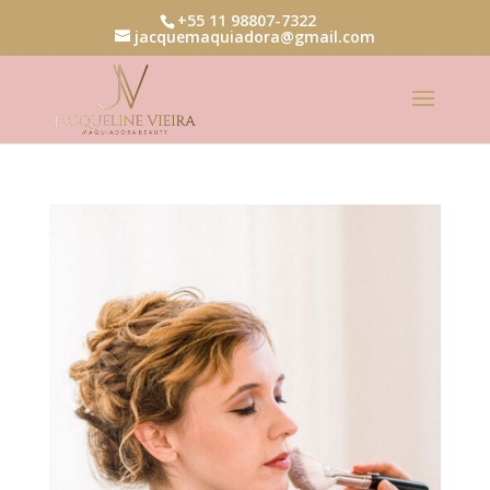
+55 11 98807-7322
jacquemaquiadora@gmail.com