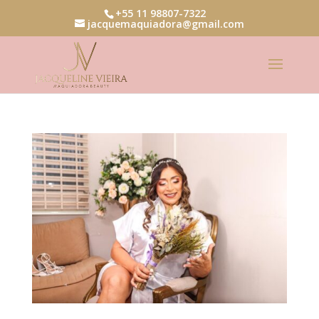
+55 11 98807-7322
jacquemaquiadora@gmail.com