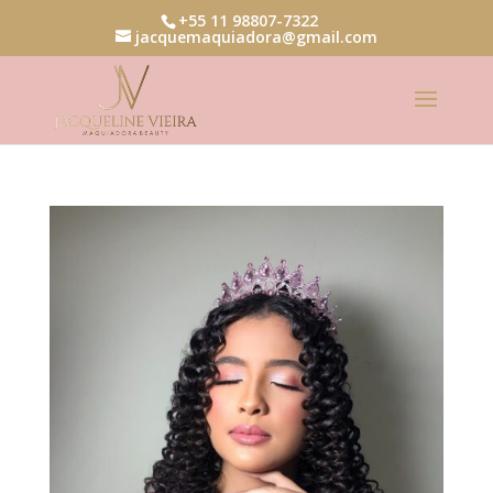
+55 11 98807-7322
jacquemaquiadora@gmail.com